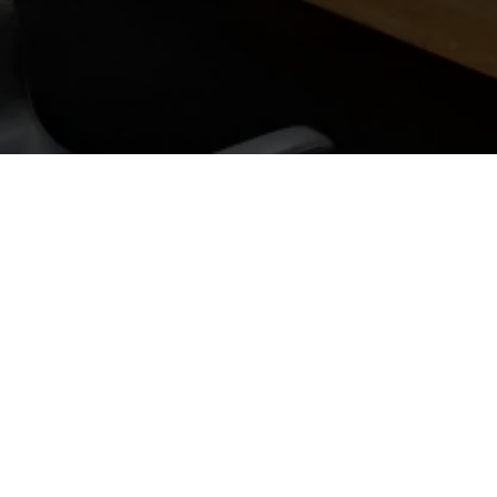
Mon compte
Vous avez déjà utilisé ce service ?
Email
*
Mot de passe
*
Mot de passe oublié ?